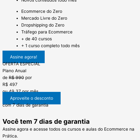
Novos conteúdos todo mês
Ecommerce do Zero
Mercado Livre do Zero
Dropshipping do Zero
Tráfego para Ecommerce
+ de 40 cursos
+ 1 curso completo todo mês
Assine agora!
OFERTA ESPECIAL
Plano Anual
de
R$ 990
por
R$ 497
ou 49,37 por mês
Aproveite o desconto
com 7 dias de garantia
Você tem 7 dias de garantia
Assine agora e acesse todos os cursos e aulas do Ecommerce na
Prática.