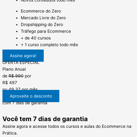
Novos conteúdos todo mês
Ecommerce do Zero
Mercado Livre do Zero
Dropshipping do Zero
Tráfego para Ecommerce
+ de 40 cursos
+ 1 curso completo todo mês
Assine agora!
OFERTA ESPECIAL
Plano Anual
de
R$ 990
por
R$ 497
ou 49,37 por mês
Aproveite o desconto
com 7 dias de garantia
Você tem 7 dias de garantia
Assine agora e acesse todos os cursos e aulas do Ecommerce na
Prática.