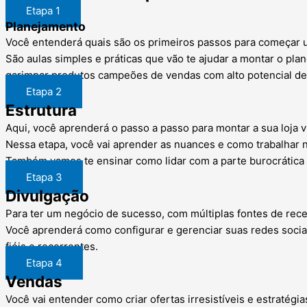
Etapa 1
Planejamento
Você entenderá quais são os primeiros passos para começar u
São aulas simples e práticas que vão te ajudar a montar o pl
garimpar produtos campeões de vendas com alto potencial de 
Etapa 2
Estrutura
Aqui, você aprenderá o passo a passo para montar a sua loja v
Nessa etapa, você vai aprender as nuances e como trabalhar 
Também vamos te ensinar como lidar com a parte burocrática (
Etapa 3
Divulgação
Para ter um negócio de sucesso, com múltiplas fontes de recei
Você aprenderá como configurar e gerenciar suas redes sociais
fiéis e recorrentes.
Etapa 4
Vendas
Você vai entender como criar ofertas irresistíveis e estratégia