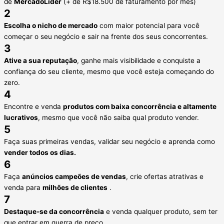
de
MercadoLíder
(+ de R$18.500 de faturamento por mês)
2
Escolha o nicho de mercado
com maior potencial para você
começar o seu negócio e sair na frente dos seus concorrentes.
3
Ative a sua reputação
, ganhe mais visibilidade e conquiste a
confiança do seu cliente, mesmo que você esteja começando do
zero.
4
Encontre e venda
produtos com baixa concorrência e altamente
lucrativos
, mesmo que você não saiba qual produto vender.
5
Faça suas primeiras vendas, validar seu negócio e aprenda como
vender todos os dias.
6
Faça
anúncios campeões de vendas
, crie ofertas atrativas e
venda para
milhões de clientes
.
7
Destaque-se da concorrência
e venda qualquer produto, sem ter
que entrar em guerra de preço.