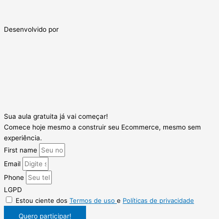
Desenvolvido por
Sua aula gratuita já vai começar!
Comece hoje mesmo a construir seu Ecommerce, mesmo sem
experiência.
First name
Email
Phone
LGPD
Estou ciente dos
Termos de uso
e
Políticas de privacidade
Quero participar!